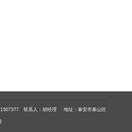
307377
联系人：胡经理
地址：泰安市泰山区
号